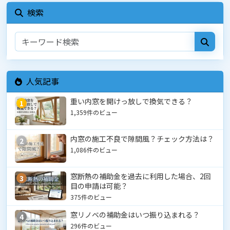
検索
人気記事
重い内窓を開けっ放しで換気できる？
1
1,359件のビュー
内窓の施工不良で隙間風？チェック方法は？
2
1,086件のビュー
窓断熱の補助金を過去に利用した場合、2回
3
目の申請は可能？
375件のビュー
窓リノベの補助金はいつ振り込まれる？
4
296件のビュー