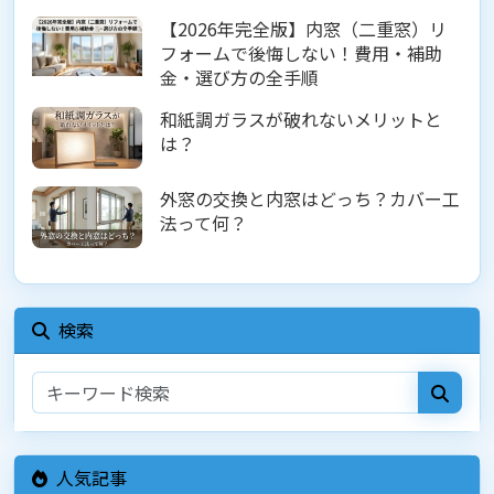
【2026年完全版】内窓（二重窓）リ
フォームで後悔しない！費用・補助
金・選び方の全手順
和紙調ガラスが破れないメリットと
は？
外窓の交換と内窓はどっち？カバー工
法って何？
検索
人気記事