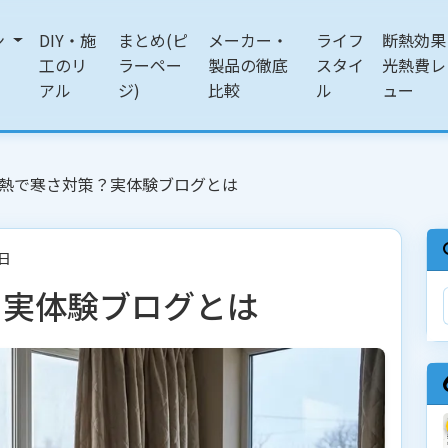
ン
DIY・施
まとめ(ピ
メーカー・
ライフ
断熱効果
工のリ
ラーペー
製品の徹底
スタイ
光熱費レ
アル
ジ)
比較
ル
ュー
熱で寒さ対策？実体験ブログとは
2日
？実体験ブログとは