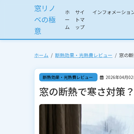
窓リノ
ホ
サイ
インフォメーショ
ベの極
ー
トマ
ム
ップ
意
ホーム
断熱効果・光熱費レビュー
窓の断
断熱効果・光熱費レビュー
2026年04月0
窓の断熱で寒さ対策