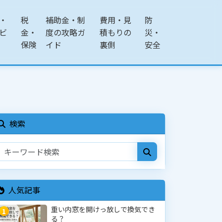
・
税
補助金・制
費用・見
防
ビ
金・
度の攻略ガ
積もりの
災・
保険
イド
裏側
安全
検索
人気記事
重い内窓を開けっ放しで換気でき
1
る？