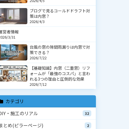
2026/4/5
ブログで見るコールドドラフト対
策は内窓？
2026/4/3
運営者情報
2026/3/31
台風の窓の隙間雨漏りは内窓で対
策できる？
2026/7/22
【基礎知識】内窓（二重窓）リフ
ォームが「最強のコスパ」と言わ
れる3つの理由と圧倒的な効果
2026/7/12
カテゴリ
DIY・施工のリアル
32
まとめ(ピラーページ)
2