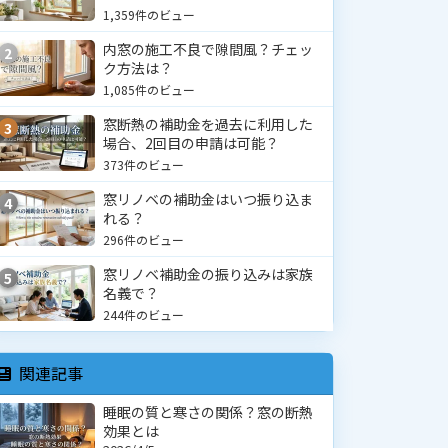
1,359件のビュー
内窓の施工不良で隙間風？チェッ
2
ク方法は？
1,085件のビュー
窓断熱の補助金を過去に利用した
3
場合、2回目の申請は可能？
373件のビュー
窓リノベの補助金はいつ振り込ま
4
れる？
296件のビュー
窓リノベ補助金の振り込みは家族
5
名義で？
244件のビュー
関連記事
睡眠の質と寒さの関係？窓の断熱
効果とは