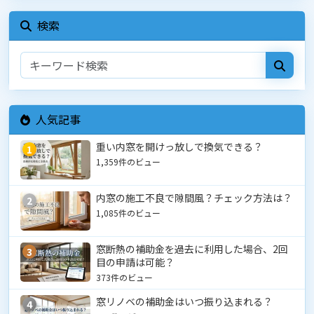
検索
人気記事
重い内窓を開けっ放しで換気できる？
1
1,359件のビュー
内窓の施工不良で隙間風？チェック方法は？
2
1,085件のビュー
窓断熱の補助金を過去に利用した場合、2回
3
目の申請は可能？
373件のビュー
窓リノベの補助金はいつ振り込まれる？
4