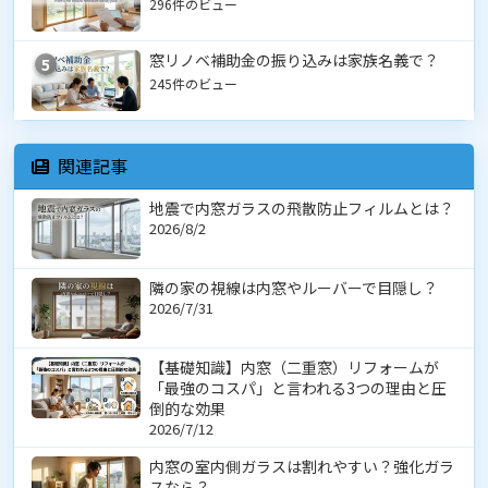
296件のビュー
窓リノベ補助金の振り込みは家族名義で？
5
245件のビュー
関連記事
地震で内窓ガラスの飛散防止フィルムとは？
2026/8/2
隣の家の視線は内窓やルーバーで目隠し？
2026/7/31
【基礎知識】内窓（二重窓）リフォームが
「最強のコスパ」と言われる3つの理由と圧
倒的な効果
2026/7/12
内窓の室内側ガラスは割れやすい？強化ガラ
スなら？