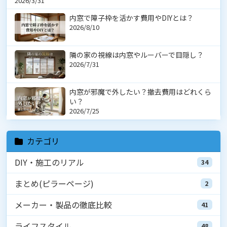
2026/3/31
内窓で障子枠を活かす費用やDIYとは？
2026/8/10
隣の家の視線は内窓やルーバーで目隠し？
2026/7/31
内窓が邪魔で外したい？撤去費用はどれくら
い？
2026/7/25
カテゴリ
DIY・施工のリアル
34
まとめ(ピラーページ)
2
メーカー・製品の徹底比較
41
ライフスタイル
48