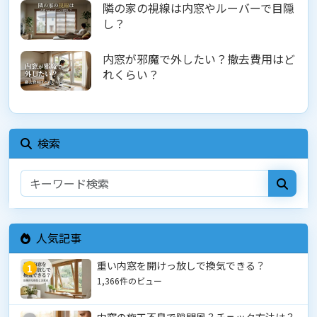
隣の家の視線は内窓やルーバーで目隠
し？
内窓が邪魔で外したい？撤去費用はど
れくらい？
検索
人気記事
重い内窓を開けっ放しで換気できる？
1
1,366件のビュー
内窓の施工不良で隙間風？チェック方法は？