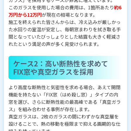
ガラス」を採用するケースが非常に増えています。
このガラスを使用した場合の費用は、1箇所あたり
約6
万円から12万円
が現在の相場となります。
施工を終えられた皆さんからは、冷え込みが厳しかっ
た水回りの室温が安定し、毎朝窓まわりを拭き取る手
間となっていたびっしょりとした結露も大きく軽減さ
れたという満足の声が多く見受けられます。
ケース2：高い断熱性を求めて
FIX窓や真空ガラスを採用
より高度な断熱性と気密性を求める場合、あえて開閉
機能を持たない「FIX窓（はめ殺し窓）」タイプの内
窓を選び、さらに断熱性能の最高峰である「真空ガラ
ス」を組み合わせる事例が存在します。
真空ガラスは、2枚のガラスの間にわずかな真空層を
設けることで、熱の移動を極限まで抑える画期的な仕