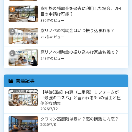
窓断熱の補助金を過去に利用した場合、2回
3
目の申請は可能？
380件のビュー
窓リノベの補助金はいつ振り込まれる？
4
297件のビュー
窓リノベ補助金の振り込みは家族名義で？
5
248件のビュー
関連記事
【基礎知識】内窓（二重窓）リフォームが
「最強のコスパ」と言われる3つの理由と圧
倒的な効果
2026/7/12
タワマン高層階は寒い？窓の断熱に内窓？
2026/7/8