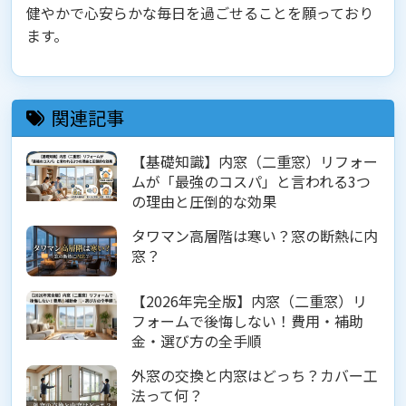
健やかで心安らかな毎日を過ごせることを願っており
ます。
関連記事
【基礎知識】内窓（二重窓）リフォー
ムが「最強のコスパ」と言われる3つ
の理由と圧倒的な効果
タワマン高層階は寒い？窓の断熱に内
窓？
【2026年完全版】内窓（二重窓）リ
フォームで後悔しない！費用・補助
金・選び方の全手順
外窓の交換と内窓はどっち？カバー工
法って何？