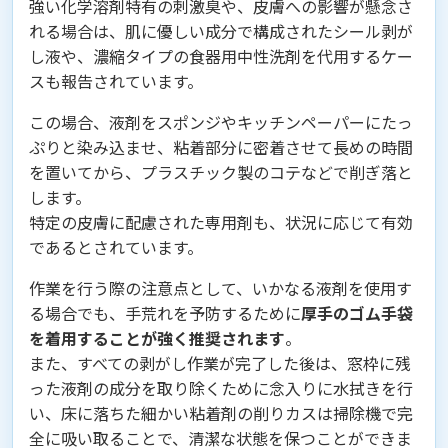
強い化学溶剤特有の刺激臭や、皮膚への影響が懸念さ
れる場合は、肌に優しい成分で構成されたシール剥が
し液や、濃縮タイプの食器用中性洗剤を代用するケー
スも報告されています。
この場合、液剤をスポンジやキッチンペーパーにたっ
ぷりと染み込ませ、粘着部分に密着させて長めの時間
を置いてから、プラスチック製のコテなどで削ぎ落と
します。
特定の皮膚に配慮された専用剤も、状況に応じて有効
であるとされています。
作業を行う際の注意点として、いかなる液剤を使用す
る場合でも、手荒れを予防するために
厚手のゴム手袋
を着用することが強く推奨されます
。
また、すべての剥がし作業が完了した後は、窓枠に残
った液剤の成分を取り除くために念入りに水拭きを行
い、床に落ちた細かい粘着剤の削りカスは掃除機で完
全に吸い取ることで、清潔な状態を保つことができま