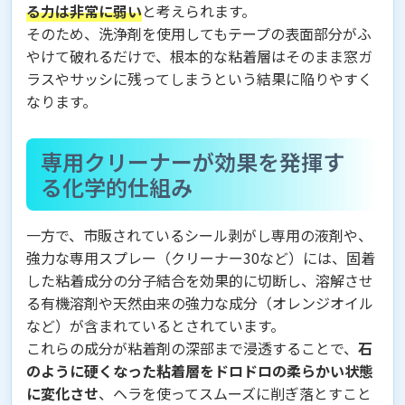
る力は非常に弱い
と考えられます。
そのため、洗浄剤を使用してもテープの表面部分がふ
やけて破れるだけで、根本的な粘着層はそのまま窓ガ
ラスやサッシに残ってしまうという結果に陥りやすく
なります。
専用クリーナーが効果を発揮す
る化学的仕組み
一方で、市販されているシール剥がし専用の液剤や、
強力な専用スプレー（クリーナー30など）には、固着
した粘着成分の分子結合を効果的に切断し、溶解させ
る有機溶剤や天然由来の強力な成分（オレンジオイル
など）が含まれているとされています。
これらの成分が粘着剤の深部まで浸透することで、
石
のように硬くなった粘着層をドロドロの柔らかい状態
に変化させ
、ヘラを使ってスムーズに削ぎ落とすこと