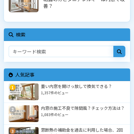
善？
検索
人気記事
重い内窓を開けっ放しで換気できる？
1
1,357件のビュー
内窓の施工不良で隙間風？チェック方法は？
2
1,083件のビュー
窓断熱の補助金を過去に利用した場合、2回
3