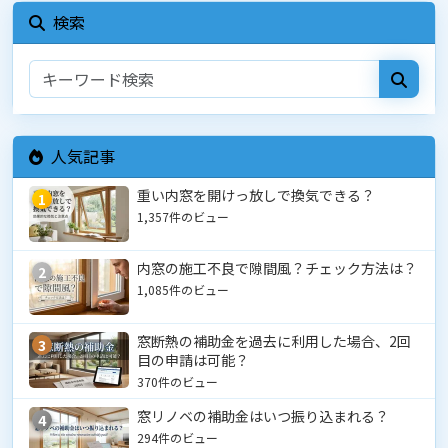
検索
人気記事
重い内窓を開けっ放しで換気できる？
1
1,357件のビュー
内窓の施工不良で隙間風？チェック方法は？
2
1,085件のビュー
窓断熱の補助金を過去に利用した場合、2回
3
目の申請は可能？
370件のビュー
窓リノベの補助金はいつ振り込まれる？
4
294件のビュー