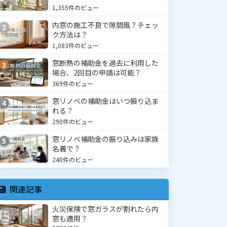
1,355件のビュー
内窓の施工不良で隙間風？チェッ
2
ク方法は？
1,083件のビュー
窓断熱の補助金を過去に利用した
3
場合、2回目の申請は可能？
369件のビュー
窓リノベの補助金はいつ振り込ま
4
れる？
290件のビュー
窓リノベ補助金の振り込みは家族
5
名義で？
240件のビュー
関連記事
火災保険で窓ガラスが割れたら内
窓も適用？