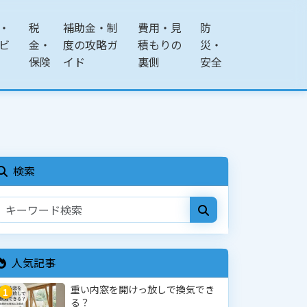
・
税
補助金・制
費用・見
防
ビ
金・
度の攻略ガ
積もりの
災・
保険
イド
裏側
安全
検索
人気記事
重い内窓を開けっ放しで換気でき
1
る？