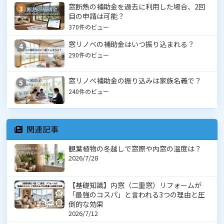
窓断熱の補助金を過去に利用した場合、2回
3
目の申請は可能？
370件のビュー
窓リノベの補助金はいつ振り込まれる？
4
290件のビュー
窓リノベ補助金の振り込みは家族名義で？
5
240件のビュー
関連記事
観葉植物の冬越しで窓際や内窓の温度は？
2026/7/28
【基礎知識】内窓（二重窓）リフォームが
「最強のコスパ」と言われる3つの理由と圧
倒的な効果
2026/7/12