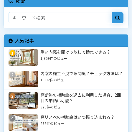
検索
人気記事
重い内窓を開けっ放しで換気できる？
1
1,359件のビュー
内窓の施工不良で隙間風？チェック方法は？
2
1,092件のビュー
窓断熱の補助金を過去に利用した場合、2回
3
目の申請は可能？
375件のビュー
窓リノベの補助金はいつ振り込まれる？
4
296件のビュー