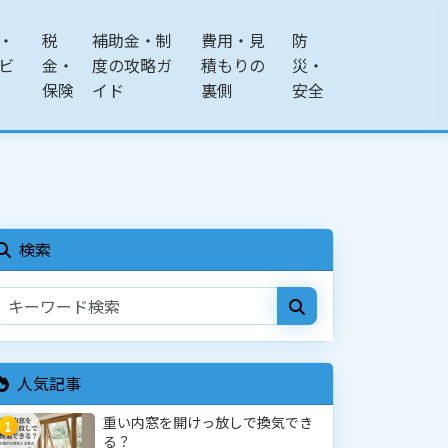
・
税
補助金・制
費用・見
防
ビ
金・
度の攻略ガ
積もりの
災・
保険
イド
裏側
安全
検索
人気記事
重い内窓を開けっ放しで換気でき
1
る？