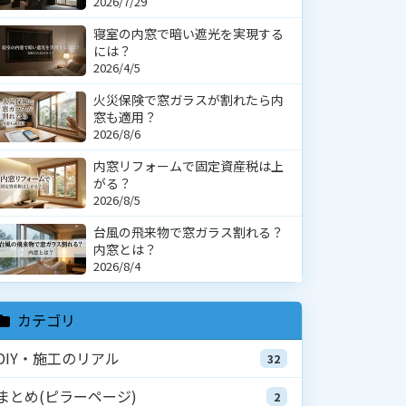
2026/7/29
寝室の内窓で暗い遮光を実現する
には？
2026/4/5
火災保険で窓ガラスが割れたら内
窓も適用？
2026/8/6
内窓リフォームで固定資産税は上
がる？
2026/8/5
台風の飛来物で窓ガラス割れる？
内窓とは？
2026/8/4
カテゴリ
DIY・施工のリアル
32
まとめ(ピラーページ)
2