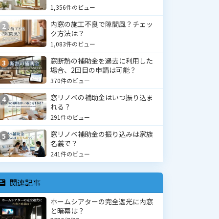
1,356件のビュー
内窓の施工不良で隙間風？チェッ
2
ク方法は？
1,083件のビュー
窓断熱の補助金を過去に利用した
3
場合、2回目の申請は可能？
370件のビュー
窓リノベの補助金はいつ振り込ま
4
れる？
291件のビュー
窓リノベ補助金の振り込みは家族
5
名義で？
241件のビュー
関連記事
ホームシアターの完全遮光に内窓
と暗幕は？