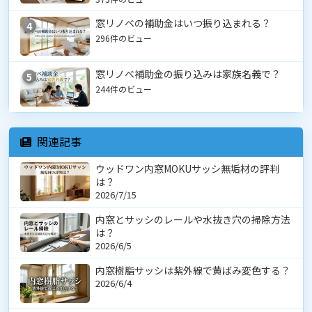
窓リノベの補助金はいつ振り込まれる？
4
296件のビュー
窓リノベ補助金の振り込みは家族名義で？
5
244件のビュー
関連記事
ウッドワン内窓MOKUサッシ無垢材の評判
は？
2026/7/15
内窓とサッシのレールや水抜き穴の掃除方法
は？
2026/6/5
内窓樹脂サッシは紫外線で黄ばみ変色する？
2026/6/4