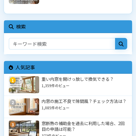
検索
人気記事
重い内窓を開けっ放しで換気できる？
1
1,359件のビュー
内窓の施工不良で隙間風？チェック方法は？
2
1,085件のビュー
窓断熱の補助金を過去に利用した場合、2回
3
目の申請は可能？
373件のビュー