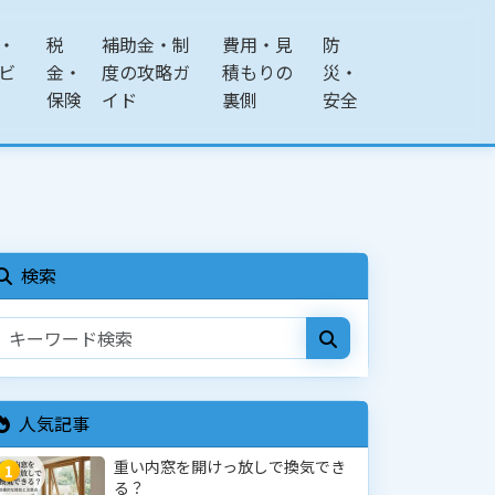
・
税
補助金・制
費用・見
防
ビ
金・
度の攻略ガ
積もりの
災・
保険
イド
裏側
安全
検索
人気記事
重い内窓を開けっ放しで換気でき
1
る？