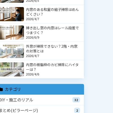
2026/6/5
内窓のある和室の組子掃除はめん
どくさい？
2026/4/7
掃き出し窓の内窓はレール段差で
つまづく？
2026/6/9
外窓が掃除できない？2階・内窓
の対策とは
2026/4/7
内窓の樹脂枠のカビ掃除にハイタ
ーは？
2026/4/6
カテゴリ
DIY・施工のリアル
32
まとめ(ピラーページ)
2