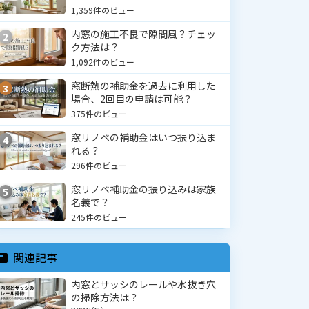
1,359件のビュー
内窓の施工不良で隙間風？チェッ
2
ク方法は？
1,092件のビュー
窓断熱の補助金を過去に利用した
3
場合、2回目の申請は可能？
375件のビュー
窓リノベの補助金はいつ振り込ま
4
れる？
296件のビュー
窓リノベ補助金の振り込みは家族
5
名義で？
245件のビュー
関連記事
内窓とサッシのレールや水抜き穴
の掃除方法は？