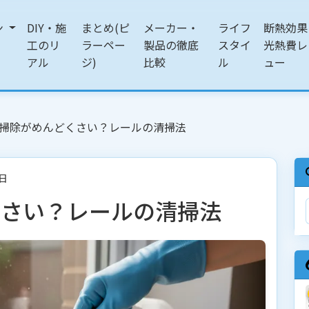
ン
DIY・施
まとめ(ピ
メーカー・
ライフ
断熱効果
工のリ
ラーペー
製品の徹底
スタイ
光熱費レ
アル
ジ)
比較
ル
ュー
掃除がめんどくさい？レールの清掃法
3日
くさい？レールの清掃法