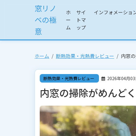
窓リノ
ホ
サイ
インフォメーショ
ベの極
ー
トマ
ム
ップ
意
ホーム
断熱効果・光熱費レビュー
内窓の
断熱効果・光熱費レビュー
2026年04月0
内窓の掃除がめんど