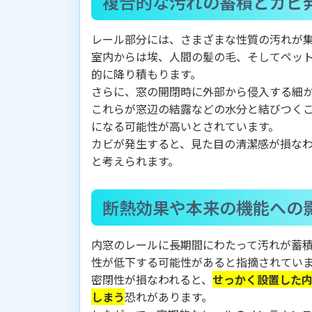
複合的な汚れの蓄積とカビ
レール部分には、さまざまな性質の汚れが
室内からは埃、人間の髪の毛、そしてペッ
的に降り積もります。
さらに、窓の開閉時に外部から侵入する細
これらが窓辺の結露などの水分と結びつく
になる可能性が高いとされています。
カビが発生すると、見た目の清潔感が損な
と考えられます。
断熱効果や本来の機能への
内窓のレールに長期間にわたって汚れが蓄
性が低下する可能性があると指摘されてい
密閉性が損なわれると、
せっかく設置した
しまう
恐れがあります。