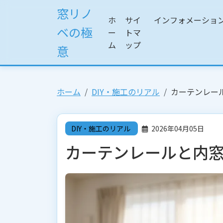
窓リノ
ホ
サイ
インフォメーショ
ベの極
ー
トマ
ム
ップ
意
ホーム
DIY・施工のリアル
カーテンレー
DIY・施工のリアル
2026年04月05日
カーテンレールと内