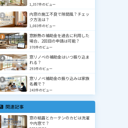
1,357件のビュー
内窓の施工不良で隙間風？チェッ
2
ク方法は？
1,083件のビュー
窓断熱の補助金を過去に利用した
3
場合、2回目の申請は可能？
370件のビュー
窓リノベの補助金はいつ振り込ま
4
れる？
293件のビュー
窓リノベ補助金の振り込みは家族
5
名義で？
243件のビュー
関連記事
窓の結露とカーテンのカビは洗濯
や内窓で？