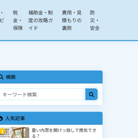
・
税
補助金・制
費用・見
防
ビ
金・
度の攻略ガ
積もりの
災・
保険
イド
裏側
安全
検索
人気記事
重い内窓を開けっ放しで換気でき
1
る？