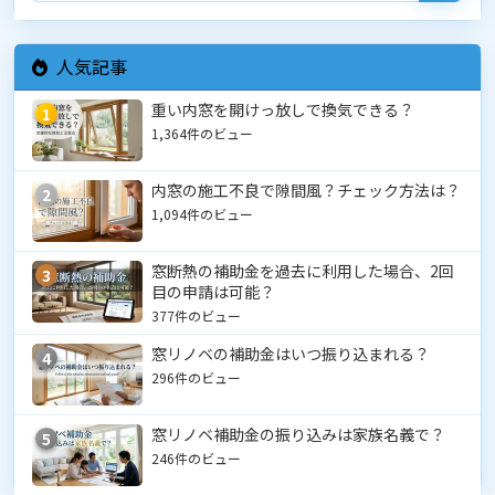
人気記事
重い内窓を開けっ放しで換気できる？
1
1,364件のビュー
内窓の施工不良で隙間風？チェック方法は？
2
1,094件のビュー
窓断熱の補助金を過去に利用した場合、2回
3
目の申請は可能？
377件のビュー
窓リノベの補助金はいつ振り込まれる？
4
296件のビュー
窓リノベ補助金の振り込みは家族名義で？
5
246件のビュー